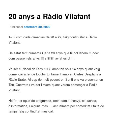
les
entrades
20 anys a Ràdio Vilafant
Publicat el
setembre 30, 2009
Avui com cada dimecres de 20 a 22, faig continuitat a Ràdio
Vilafant.
He estat fent números i ja fa 20 anys que hi col.laboro !! joder
com passen els anys !!! siiiiiiiiii aviat es dit !!
Va ser el Nadal de l’any 1988 amb tan sols 14 anys quant vaig
començar a fer de locutor juntament amb en Carles Desplans a
Ràdio Erato. Al cap de molt poquet en Santi ens va presentar en
Toni Guerrero i va ser llavors quant varem començar a Ràdio
Vilafant.
He fet tot tipus de programes, rock català, heavy, estiuencs,
d’informàtica, i alguns més…. actualment per comoditat i falta de
temps faig continuïtat musical.