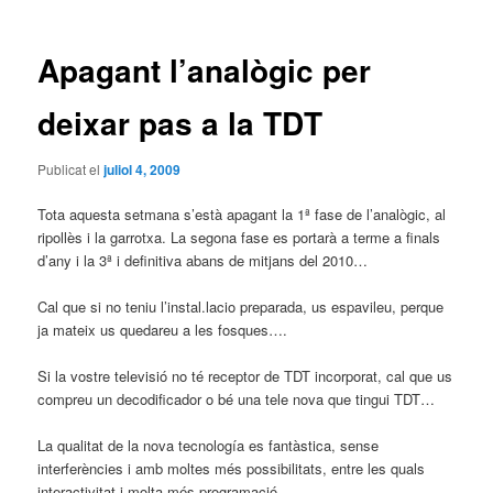
les
entrades
Apagant l’analògic per
deixar pas a la TDT
Publicat el
juliol 4, 2009
Tota aquesta setmana s’està apagant la 1ª fase de l’analògic, al
ripollès i la garrotxa. La segona fase es portarà a terme a finals
d’any i la 3ª i definitiva abans de mitjans del 2010…
Cal que si no teniu l’instal.lacio preparada, us espavileu, perque
ja mateix us quedareu a les fosques….
Si la vostre televisió no té receptor de TDT incorporat, cal que us
compreu un decodificador o bé una tele nova que tingui TDT…
La qualitat de la nova tecnología es fantàstica, sense
interferències i amb moltes més possibilitats, entre les quals
interactivitat i molta més programació….