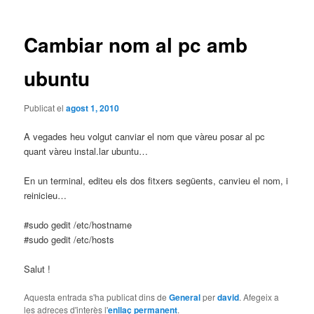
les
entrades
Cambiar nom al pc amb
ubuntu
Publicat el
agost 1, 2010
A vegades heu volgut canviar el nom que vàreu posar al pc
quant vàreu instal.lar ubuntu…
En un terminal, editeu els dos fitxers següents, canvieu el nom, i
reinicieu…
#sudo gedit /etc/hostname
#sudo gedit /etc/hosts
Salut !
Aquesta entrada s'ha publicat dins de
General
per
david
. Afegeix a
les adreces d'interès l'
enllaç permanent
.