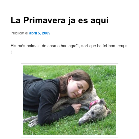
les
entrades
La Primavera ja es aquí
Publicat el
abril 5, 2009
Els més animals de casa o han agraït, sort que ha fet bon temps
!