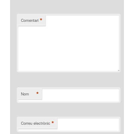
*
Comentari
*
Nom
*
Correu electrònic