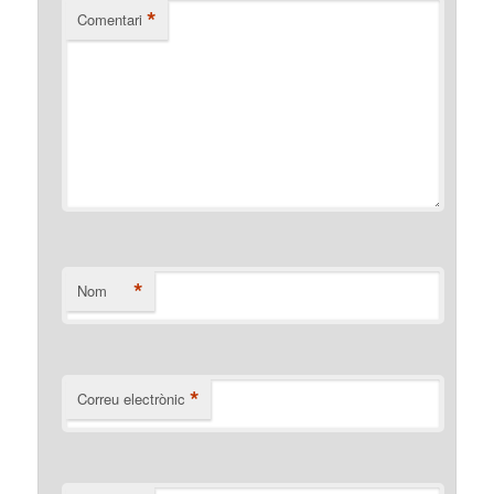
*
Comentari
*
Nom
*
Correu electrònic