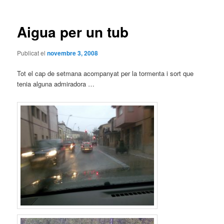
les
entrades
Aigua per un tub
Publicat el
novembre 3, 2008
Tot el cap de setmana acompanyat per la tormenta i sort que
tenia alguna admiradora …