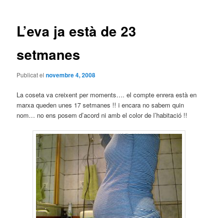
les
entrades
L’eva ja està de 23
setmanes
Publicat el
novembre 4, 2008
La coseta va creixent per moments…. el compte enrera està en
marxa queden unes 17 setmanes !! i encara no sabem quin
nom… no ens posem d’acord ni amb el color de l’habitació !!