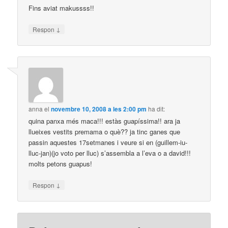
Fins aviat makussss!!
↓
Respon
anna
el
novembre 10, 2008 a les 2:00 pm
ha dit:
quina panxa més maca!!! estàs guapíssima!! ara ja
llueixes vestits premama o què?? ja tinc ganes que
passin aquestes 17setmanes i veure si en (guillem-iu-
lluc-jan)(jo voto per lluc) s’assembla a l’eva o a david!!!
molts petons guapus!
↓
Respon