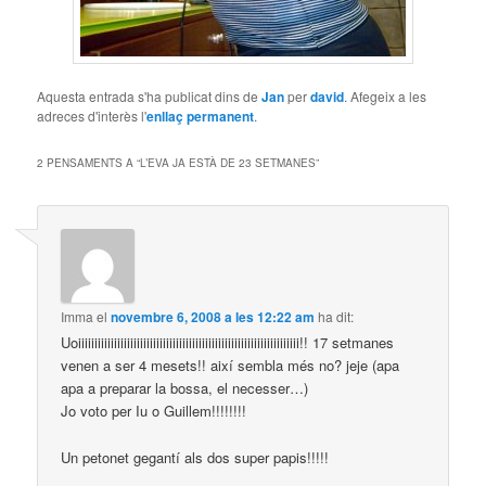
Aquesta entrada s'ha publicat dins de
Jan
per
david
. Afegeix a les
adreces d'interès l'
enllaç permanent
.
2 PENSAMENTS A “
L’EVA JA ESTÀ DE 23 SETMANES
”
Imma
el
novembre 6, 2008 a les 12:22 am
ha dit:
Uoiiiiiiiiiiiiiiiiiiiiiiiiiiiiiiiiiiiiiiiiiiiiiiiiiiiiiiiiiiiiiiiiiiii!! 17 setmanes
venen a ser 4 mesets!! així sembla més no? jeje (apa
apa a preparar la bossa, el necesser…)
Jo voto per Iu o Guillem!!!!!!!!
Un petonet gegantí als dos super papis!!!!!