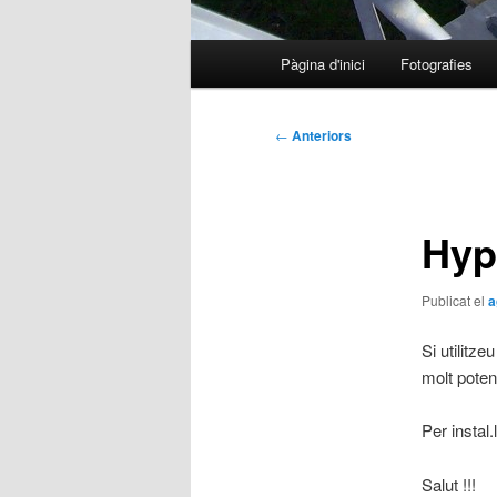
Menú
Pàgina d'inici
Fotografies
principal
Navegació
←
Anteriors
per
les
entrades
Hyp
Publicat el
a
Si utilitz
molt poten
Per instal
Salut !!!