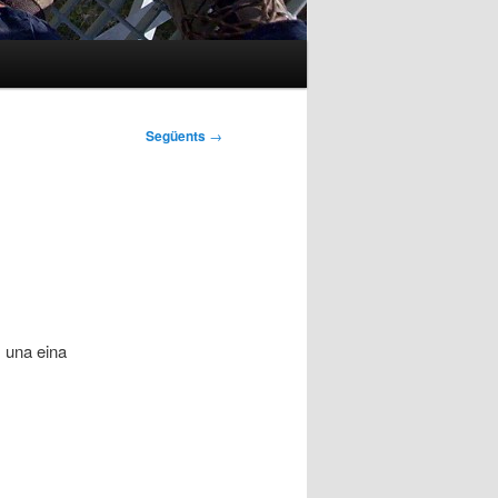
Següents
→
m una eina