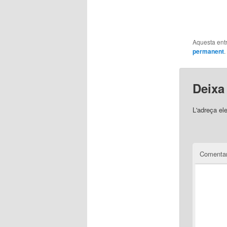
Aquesta entr
permanent
.
Deixa
L'adreça el
Comentar