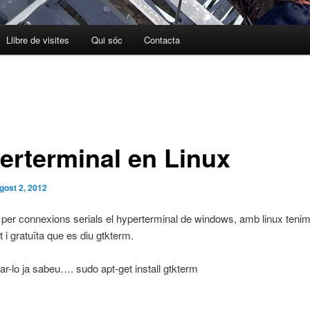
Llibre de visites
Qui sóc
Contacta
erterminal en Linux
gost 2, 2012
eu per connexions serials el hyperterminal de windows, amb linux teni
t i gratuïta que es diu gtkterm.
.lar-lo ja sabeu…. sudo apt-get install gtkterm