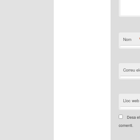
Nom
Correu el
Lloc web
Desa el
comenti.