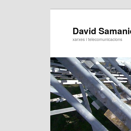
Aneu
al
contingut
David Samani
principal
xarxes i telecomunicacions