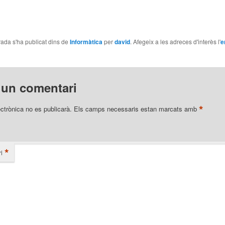
ada s'ha publicat dins de
Informàtica
per
david
. Afegeix a les adreces d'interès l'
e
 un comentari
*
ectrònica no es publicarà.
Els camps necessaris estan marcats amb
*
i