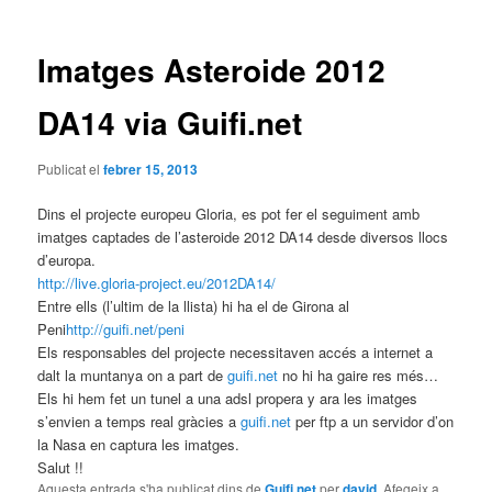
les
entrades
Imatges Asteroide 2012
DA14 via Guifi.net
Publicat el
febrer 15, 2013
Dins el projecte europeu Gloria, es pot fer el seguiment amb
imatges captades de l’asteroide 2012 DA14 desde diversos llocs
d’europa.
http://live.gloria-project.eu/
2012DA14/
Entre ells (l’ultim de la llista) hi ha el de Girona al
Peni
http://guifi.net/peni
Els responsables del projecte necessitaven accés a internet a
dalt la muntanya on a part de
guifi.net
no hi ha gaire res més…
Els hi hem fet un tunel a una adsl propera y ara les imatges
s’envien a temps real gràcies a
guifi.net
per ftp a un servidor d’on
la Nasa en captura les imatges.
Salut !!
Aquesta entrada s'ha publicat dins de
Guifi.net
per
david
. Afegeix a