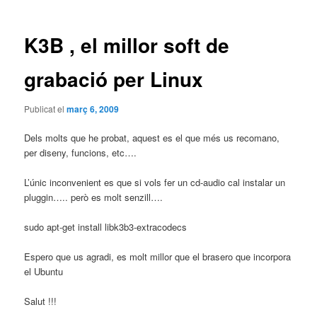
les
entrades
K3B , el millor soft de
grabació per Linux
Publicat el
març 6, 2009
Dels molts que he probat, aquest es el que més us recomano,
per diseny, funcions, etc….
L’únic inconvenient es que si vols fer un cd-audio cal instalar un
pluggin….. però es molt senzill….
sudo apt-get install libk3b3-extracodecs
Espero que us agradi, es molt millor que el brasero que incorpora
el Ubuntu
Salut !!!