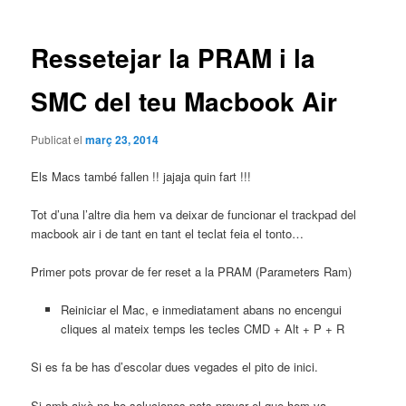
les
entrades
Ressetejar la PRAM i la
SMC del teu Macbook Air
Publicat el
març 23, 2014
Els Macs també fallen !! jajaja quin fart !!!
Tot d’una l’altre dia hem va deixar de funcionar el trackpad del
macbook air i de tant en tant el teclat feia el tonto…
Primer pots provar de fer reset a la PRAM (Parameters Ram)
Reiniciar el Mac, e inmediatament abans no encengui
cliques al mateix temps les tecles CMD + Alt + P + R
Si es fa be has d’escolar dues vegades el pito de inici.
Si amb això no ho soluciones pots provar el que hem va