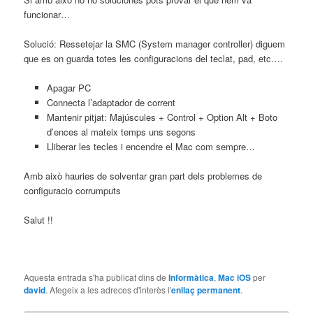
funcionar…
Solució: Ressetejar la SMC (System manager controller) diguem
que es on guarda totes les configuracions del teclat, pad, etc….
Apagar PC
Connecta l’adaptador de corrent
Mantenir pitjat: Majúscules + Control + Option Alt + Boto
d’ences al mateix temps uns segons
Lliberar les tecles i encendre el Mac com sempre…
Amb això hauries de solventar gran part dels problemes de
configuracio corrumputs
Salut !!
Aquesta entrada s'ha publicat dins de
Informàtica
,
Mac iOS
per
david
. Afegeix a les adreces d'interès l'
enllaç permanent
.