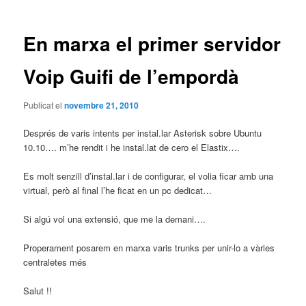
les
entrades
En marxa el primer servidor
Voip Guifi de l’empordà
Publicat el
novembre 21, 2010
Després de varis intents per instal.lar Asterisk sobre Ubuntu
10.10…. m’he rendit i he instal.lat de cero el Elastix….
Es molt senzill d’instal.lar i de configurar, el volia ficar amb una
virtual, però al final l’he ficat en un pc dedicat…
Si algú vol una extensió, que me la demani….
Properament posarem en marxa varis trunks per unir-lo a vàries
centraletes més
Salut !!