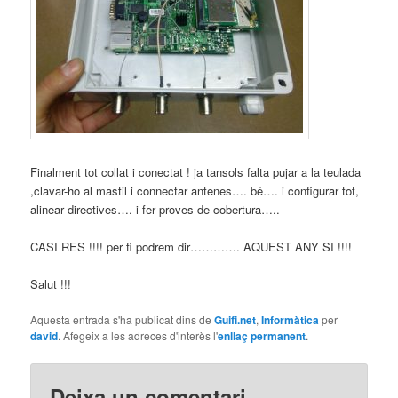
Finalment tot collat i conectat ! ja tansols falta pujar a la teulada
,clavar-ho al mastil i connectar antenes…. bé…. i configurar tot,
alinear directives…. i fer proves de cobertura…..
CASI RES !!!! per fi podrem dir…………. AQUEST ANY SI !!!!
Salut !!!
Aquesta entrada s'ha publicat dins de
Guifi.net
,
Informàtica
per
david
. Afegeix a les adreces d'interès l'
enllaç permanent
.
Deixa un comentari