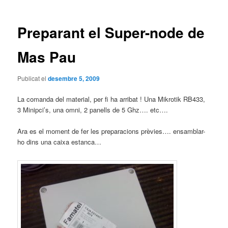
les
entrades
Preparant el Super-node de
Mas Pau
Publicat el
desembre 5, 2009
La comanda del material, per fi ha arribat ! Una Mikrotik RB433,
3 Minipci’s, una omni, 2 panells de 5 Ghz…. etc….
Ara es el moment de fer les preparacions prèvies…. ensamblar-
ho dins una caixa estanca…