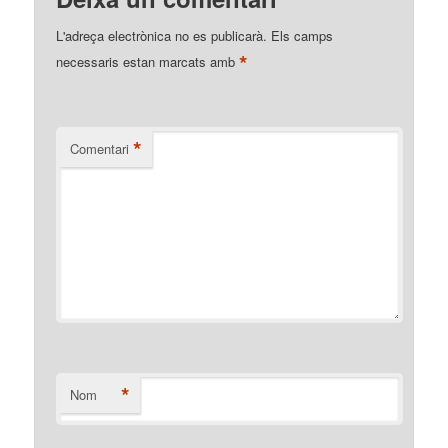
L'adreça electrònica no es publicarà.
Els camps
*
necessaris estan marcats amb
*
Comentari
*
Nom